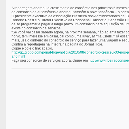
A reportagem abordou o crescimento do consórcio nos primeiros 6 meses 
do consórcio de automóveis e abordou também a nova tendência – o consó
O presidente executivo da Associação Brasileira dos Administradores de 
Roberto Rossi e o Diretor Executivo da Rodobens Consórcio, Sebastião Cire
de se programar e pagar a longo prazo um consórcio para aquisição de um
existe no consórcio de serviços.
“Se você vai casar sábado agora, na próxima semana, não adianta fazer c
noivo, tem interesse em casar, cai como uma luva”, afirma Cirelli. “Há essa 
mais, usa o dinheiro do consórcio de serviço para fazer uma viagem e esq
Confira a reportagem na íntegra na página do Jornal Hoje.
Copie e cole o link abaixo.
http://g1.globo.com/jornal-hoje/noticia/2010/08/consorcio-cresceu-33-nos-
ano.html
Faça seu consórcio de serviços agora, clique em
http://www.ribeiraoconsor