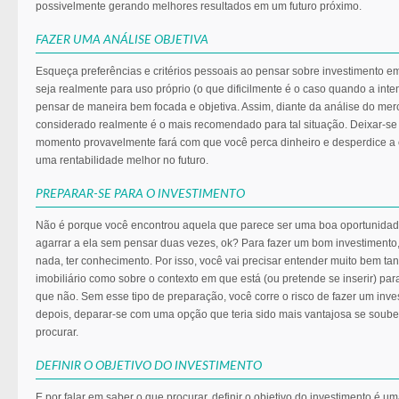
possivelmente gerando melhores resultados em um futuro próximo.
FAZER UMA ANÁLISE OBJETIVA
Esqueça preferências e critérios pessoais ao pensar sobre investimento 
seja realmente para uso próprio (o que dificilmente é o caso quando a inten
pensar de maneira bem focada e objetiva. Assim, diante da análise do merc
considerado realmente é o mais recomendado para tal situação. Deixar-s
momento provavelmente fará com que você perca dinheiro e desperdice a 
uma rentabilidade melhor no futuro.
PREPARAR-SE PARA O INVESTIMENTO
Não é porque você encontrou aquela que parece ser uma boa oportunidad
agarrar a ela sem pensar duas vezes, ok? Para fazer um bom investimento,
nada, ter conhecimento. Por isso, você vai precisar entender muito bem ta
imobiliário como sobre o contexto em que está (ou pretende se inserir) par
que não. Sem esse tipo de preparação, você corre o risco de fazer um inve
depois, deparar-se com uma opção que teria sido mais vantajosa se soub
procurar.
DEFINIR O OBJETIVO DO INVESTIMENTO
E por falar em saber o que procurar, definir o objetivo do investimento é u