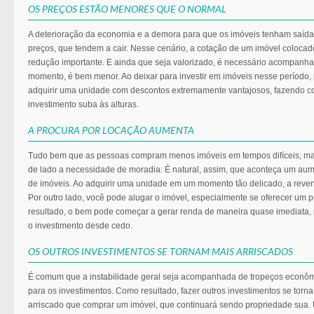
OS PREÇOS ESTÃO MENORES QUE O NORMAL
A deterioração da economia e a demora para que os imóveis tenham saíd
preços, que tendem a cair. Nesse cenário, a cotação de um imóvel coloca
redução importante. E ainda que seja valorizado, é necessário acompan
momento, é bem menor. Ao deixar para investir em imóveis nesse período, 
adquirir uma unidade com descontos extremamente vantajosos, fazendo co
investimento suba às alturas.
A PROCURA POR LOCAÇÃO AUMENTA
Tudo bem que as pessoas compram menos imóveis em tempos difíceis, mas
de lado a necessidade de moradia. É natural, assim, que aconteça um aum
de imóveis. Ao adquirir uma unidade em um momento tão delicado, a revend
Por outro lado, você pode alugar o imóvel, especialmente se oferecer um 
resultado, o bem pode começar a gerar renda de maneira quase imediata,
o investimento desde cedo.
OS OUTROS INVESTIMENTOS SE TORNAM MAIS ARRISCADOS
É comum que a instabilidade geral seja acompanhada de tropeços econôm
para os investimentos. Como resultado, fazer outros investimentos se tor
arriscado que comprar um imóvel, que continuará sendo propriedade sua.