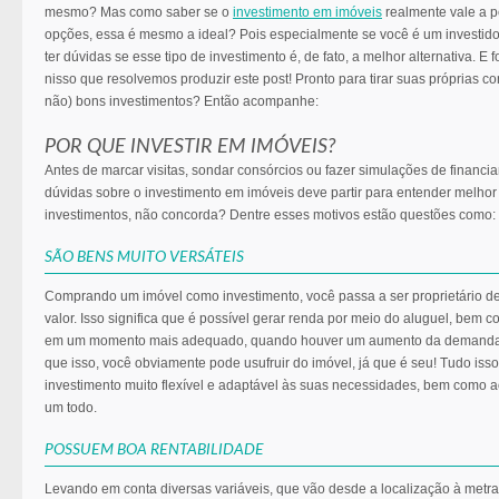
mesmo? Mas como saber se o
investimento em imóveis
realmente vale a p
opções, essa é mesmo a ideal? Pois especialmente se você é um investid
ter dúvidas se esse tipo de investimento é, de fato, a melhor alternativa. 
nisso que resolvemos produzir este post! Pronto para tirar suas próprias c
não) bons investimentos? Então acompanhe:
POR QUE INVESTIR EM IMÓVEIS?
Antes de marcar visitas, sondar consórcios ou fazer simulações de financ
dúvidas sobre o investimento em imóveis deve partir para entender melho
investimentos, não concorda? Dentre esses motivos estão questões como:
SÃO BENS MUITO VERSÁTEIS
Comprando um imóvel como investimento, você passa a ser proprietário d
valor. Isso significa que é possível gerar renda por meio do aluguel, bem 
em um momento mais adequado, quando houver um aumento da demanda, 
que isso, você obviamente pode usufruir do imóvel, já que é seu! Tudo iss
investimento muito flexível e adaptável às suas necessidades, bem como
um todo.
POSSUEM BOA RENTABILIDADE
Levando em conta diversas variáveis, que vão desde a localização à met