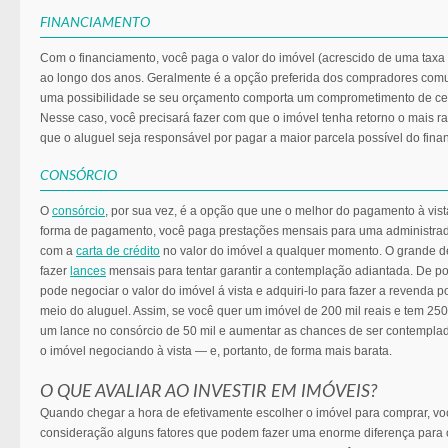
FINANCIAMENTO
Com o financiamento, você paga o valor do imóvel (acrescido de uma taxa 
ao longo dos anos. Geralmente é a opção preferida dos compradores co
uma possibilidade se seu orçamento comporta um comprometimento de ce
Nesse caso, você precisará fazer com que o imóvel tenha retorno o mais ra
que o aluguel seja responsável por pagar a maior parcela possível do fina
CONSÓRCIO
O
consórcio
, por sua vez, é a opção que une o melhor do pagamento à vis
forma de pagamento, você paga prestações mensais para uma administra
com a
carta de crédito
no valor do imóvel a qualquer momento. O grande d
fazer
lances
mensais para tentar garantir a contemplação adiantada. De pos
pode negociar o valor do imóvel á vista e adquiri-lo para fazer a revenda po
meio do aluguel. Assim, se você quer um imóvel de 200 mil reais e tem 250 
um lance no consórcio de 50 mil e aumentar as chances de ser contempla
o imóvel negociando à vista — e, portanto, de forma mais barata.
O QUE AVALIAR AO INVESTIR EM IMÓVEIS?
Quando chegar a hora de efetivamente escolher o imóvel para comprar, vo
consideração alguns fatores que podem fazer uma enorme diferença para 