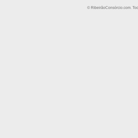
© RibeirãoConsórcio.com. Tod